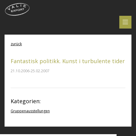
zurück
Fantastisk politikk. Kunst i turbulente tider
21.10.2006-25.02.2007
Kategorien:
Gruppenausstellungen
© VALIE EXPORT 2026
Impressum |