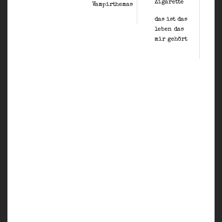
Zigarette
Vampirthemas
T
das ist das
S
leben das
F
mir gehört
G
/
a
a
E
S
W
C
P
A
M
H
I
2