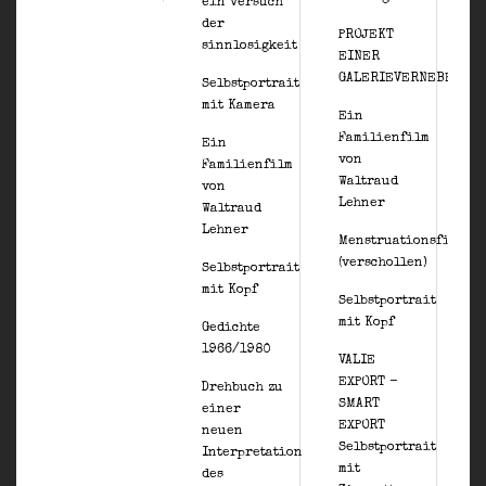
ein versuch
„
der
PROJEKT
e
sinnlosigkeit
EINER
L
GALERIEVERNEBELUNG
Selbstportrait
D
mit Kamera
Ein
Familienfilm
P
Ein
von
E
Familienfilm
Waltraud
z
von
Lehner
-
Waltraud
S
Lehner
Menstruationsfilm
(verschollen)
I
Selbstportrait
F
mit Kopf
Selbstportrait
mit Kopf
d
Gedichte
n
1966/1980
VALIE
e
EXPORT -
Drehbuch zu
f
SMART
einer
k
EXPORT
neuen
Selbstportrait
V
Interpretation
mit
des
T