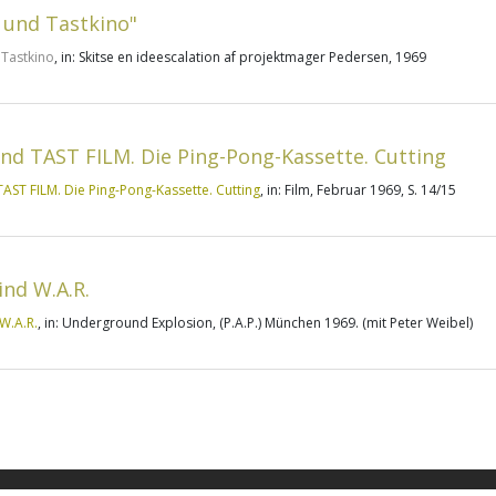
 und Tastkino"
 Tastkino
, in: Skitse en ideescalation af projektmager Pedersen, 1969
nd TAST FILM. Die Ping-Pong-Kassette. Cutting
AST FILM. Die Ping-Pong-Kassette. Cutting
, in: Film, Februar 1969, S. 14/15
sind W.A.R.
 W.A.R.
, in: Underground Explosion, (P.A.P.) München 1969. (mit Peter Weibel)