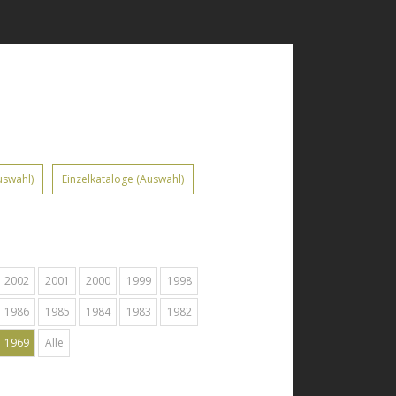
uswahl)
Einzelkataloge (Auswahl)
2002
2001
2000
1999
1998
1986
1985
1984
1983
1982
1969
Alle