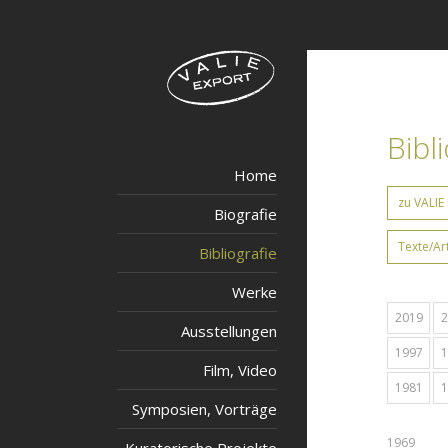
Bibl
Home
zu VALIE
Biografie
Texte/Ar
Bibliografie
Werke
2019
2
Ausstellungen
1997
1
Film, Video
1981
1
Symposien, Vorträge
1969