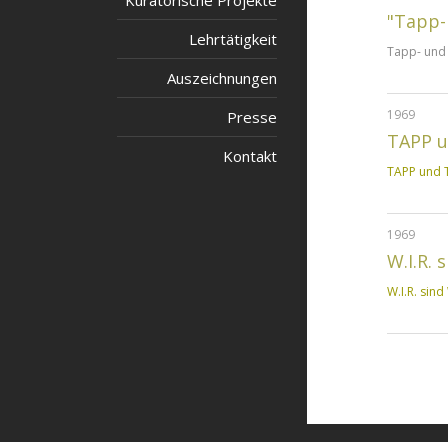
Kuratorische Projekte
"Tapp-
Lehrtätigkeit
Tapp- und
Auszeichnungen
1969
Presse
TAPP u
Kontakt
TAPP und T
1969
W.I.R. 
W.I.R. sind