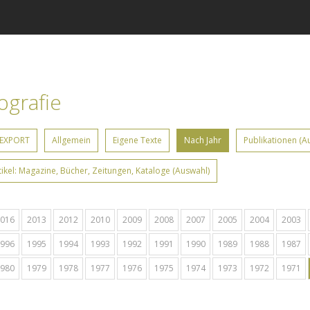
iografie
 EXPORT
Allgemein
Eigene Texte
Nach Jahr
Publikationen (A
tikel: Magazine, Bücher, Zeitungen, Kataloge (Auswahl)
016
2013
2012
2010
2009
2008
2007
2005
2004
2003
996
1995
1994
1993
1992
1991
1990
1989
1988
1987
980
1979
1978
1977
1976
1975
1974
1973
1972
1971