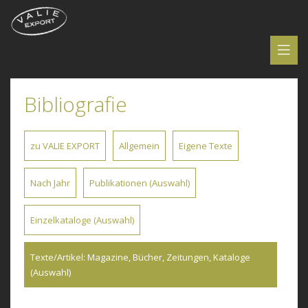
Bibliografie
zu VALIE EXPORT
Allgemein
Eigene Texte
Nach Jahr
Publikationen (Auswahl)
Einzelkataloge (Auswahl)
Texte/Artikel: Magazine, Bücher, Zeitungen, Kataloge
(Auswahl)