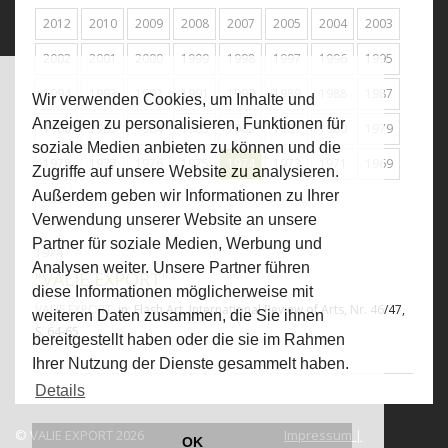
2012
2010
2009
2008
2007
2005
2004
2003
2002
2001
2000
1999
1998
1997
1996
1995
1994
1993
1992
1991
1990
1989
1988
1987
Wir verwenden Cookies, um Inhalte und
Anzeigen zu personalisieren, Funktionen für
1986
1985
1984
1983
1982
1981
1980
1979
soziale Medien anbieten zu können und die
1978
1977
1976
1975
1974
1973
1971
1969
Zugriffe auf unsere Website zu analysieren.
Außerdem geben wir Informationen zu Ihrer
Alle
Verwendung unserer Website an unsere
Partner für soziale Medien, Werbung und
1974
Analysen weiter. Unsere Partner führen
"VALIE EXPORT"
diese Informationen möglicherweise mit
VALIE EXPORT
, in: Flash Art. International Review of Arts, Nr. 46/47,
weiteren Daten zusammen, die Sie ihnen
S. 64-65
bereitgestellt haben oder die sie im Rahmen
Ihrer Nutzung der Dienste gesammelt haben.
Details
© VALIE EXPORT 2026
Impressum |
OK