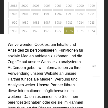
2012
2009
2008
2007
2003
2001
2000
1999
1998
1997
1996
1995
1994
1993
1992
1991
1990
1989
1988
1987
1986
1985
1984
1983
1981
1980
1979
1978
1977
1976
1975
1974
1973
1972
1969
Alle
Wir verwenden Cookies, um Inhalte und
Anzeigen zu personalisieren, Funktionen für
1976
soziale Medien anbieten zu können und die
Aktionen
Zugriffe auf unsere Website zu analysieren.
Aktionen
, in: Der Löwe, G.J. Lischka (Hrg.), Verlag L.Kornfeld, Bern
Außerdem geben wir Informationen zu Ihrer
Verwendung unserer Website an unsere
Partner für soziale Medien, Werbung und
1976
Analysen weiter. Unsere Partner führen
Homo Meter 1973
diese Informationen möglicherweise mit
Homo Meter 1973
, in: transit Translation transformation,
weiteren Daten zusammen, die Sie ihnen
mede¬werkers, Holland
bereitgestellt haben oder die sie im Rahmen