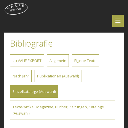
Bibliografie
zu VALIE EXPORT
Allgemein
Eigene Texte
Nach Jahr
Publikationen (Auswahl)
Einzelkataloge (Auswahl)
Texte/Artikel: Magazine, Bücher, Zeitungen, Kataloge
(Auswahl)