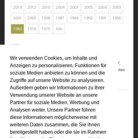
2019
2012
2010
2009
2007
2005
2004
2003
2001
2000
1998
1997
1994
1992
1991
1990
1980
1976
1975
Alle
1980
"Körpersplitter"
Wir verwenden Cookies, um Inhalte und
KÖRPERSPLITTER
. Band I. Konfigurationen. Fotografien 1968-77,
Anzeigen zu personalisieren, Funktionen für
erschienen in der edition neue texte (Hsg. Heimrad Bäcker) Wien
soziale Medien anbieten zu können und die
1980.
Zugriffe auf unsere Website zu analysieren.
Außerdem geben wir Informationen zu Ihrer
Verwendung unserer Website an unsere
1980
Partner für soziale Medien, Werbung und
"VALIE EXPORT. Biennale di Venezia 1980
Analysen weiter. Unsere Partner führen
Austria"
diese Informationen möglicherweise mit
Bundesministerium für Unterricht und Kunst.
VALIE EXPORT.
weiteren Daten zusammen, die Sie ihnen
Biennale di Venezia 1980 Austria
, 1980
bereitgestellt haben oder die sie im Rahmen