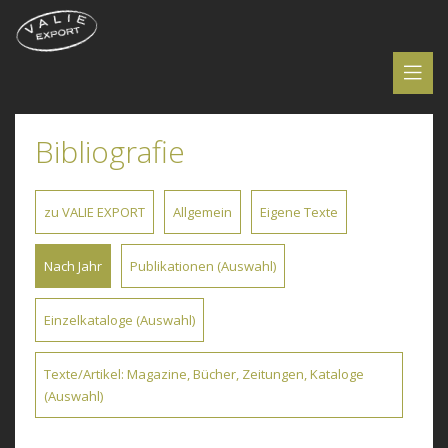
Bibliografie
zu VALIE EXPORT
Allgemein
Eigene Texte
Nach Jahr
Publikationen (Auswahl)
Einzelkataloge (Auswahl)
Texte/Artikel: Magazine, Bücher, Zeitungen, Kataloge
(Auswahl)