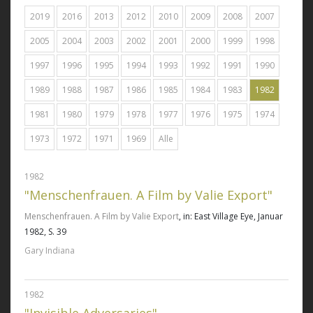
2019
2016
2013
2012
2010
2009
2008
2007
2005
2004
2003
2002
2001
2000
1999
1998
1997
1996
1995
1994
1993
1992
1991
1990
1989
1988
1987
1986
1985
1984
1983
1982
1981
1980
1979
1978
1977
1976
1975
1974
1973
1972
1971
1969
Alle
1982
"Menschenfrauen. A Film by Valie Export"
Menschenfrauen. A Film by Valie Export
, in: East Village Eye, Januar
1982, S. 39
Gary Indiana
1982