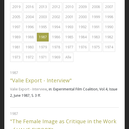
2019
2016
2013
2012
2010
2009
2008
2007
2005
2004
2003
2002
2001
2000
1999
1998
1997
1996
1995
1994
1993
1992
1991
1990
1989
1988
1987
1986
1985
1984
1983
1982
1981
1980
1979
1978
1977
1976
1975
1974
1973
1972
1971
1969
Alle
1987
"Valie Export - Interview"
Valie Export - Interview
, in: Experimental Film Coalition, Vol.4, Issue
2, June 1987, S. 3 ff.
1987
"The Female Image as Critique in the Work