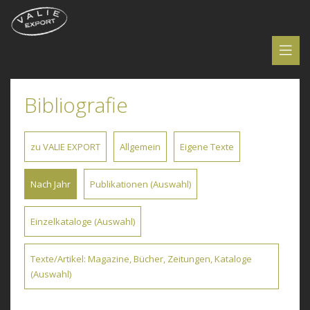
Bibliografie
zu VALIE EXPORT
Allgemein
Eigene Texte
Nach Jahr
Publikationen (Auswahl)
Einzelkataloge (Auswahl)
Texte/Artikel: Magazine, Bücher, Zeitungen, Kataloge
(Auswahl)