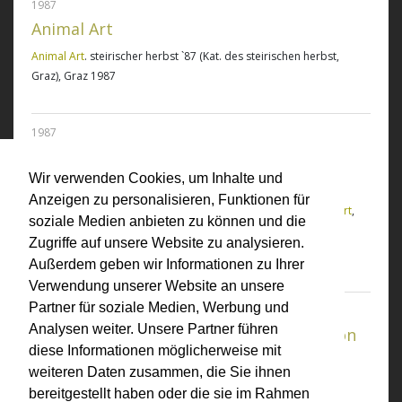
1987
Animal Art
Animal Art
. steirischer herbst `87 (Kat. des steirischen herbst,
Graz), Graz 1987
1987
Sexualästhetik. Grenzformen der
Wir verwenden Cookies, um Inhalte und
Sinnlichkeit im 20. Jahrhundert
Anzeigen zu personalisieren, Funktionen für
Sexualästhetik. Grenzformen der Sinnlichkeit im 20. Jahrhundert
,
soziale Medien anbieten zu können und die
Rowohlt Verlag Reinbek bei Hamburg 1987
Zugriffe auf unsere Website zu analysieren.
Peter Gorsen
Außerdem geben wir Informationen zu Ihrer
Verwendung unserer Website an unsere
Partner für soziale Medien, Werbung und
1987
Analysen weiter. Unsere Partner führen
Circles. Womans Film + Video Distribution
diese Informationen möglicherweise mit
Circles. Womans Film + Video Distribution
, London 1987
weiteren Daten zusammen, die Sie ihnen
Jenny Holland, Jane Harris (Hrsg.)
bereitgestellt haben oder die sie im Rahmen