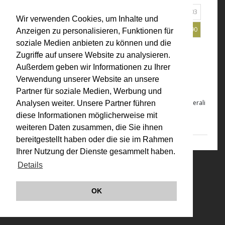
2019
2012
2010
2009
2007
2005
2004
2003
Wir verwenden Cookies, um Inhalte und
2001
2000
1998
1997
1994
1992
1991
1990
Anzeigen zu personalisieren, Funktionen für
soziale Medien anbieten zu können und die
1980
1976
1975
Alle
Zugriffe auf unsere Website zu analysieren.
Außerdem geben wir Informationen zu Ihrer
1990
Verwendung unserer Website an unsere
"VALIE EXPORT. Gläserne Papiere"
Partner für soziale Medien, Werbung und
Generali Foundation.
VALIE EXPORT. Gläserne Papiere
, EA Generali
Analysen weiter. Unsere Partner führen
Foundation 1990
diese Informationen möglicherweise mit
weiteren Daten zusammen, die Sie ihnen
bereitgestellt haben oder die sie im Rahmen
Ihrer Nutzung der Dienste gesammelt haben.
Details
© VALIE EXPORT 2026
Impressum |
Datenschutz
Links
OK