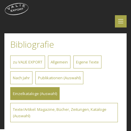
Bibliografie
zu VALIE EXPORT
Allgemein
Eigene Texte
Nach Jahr
Publikationen (Auswahl)
Einzelkataloge (Auswahl)
Texte/Artikel: Magazine, Bücher, Zeitungen, Kataloge
(Auswahl)