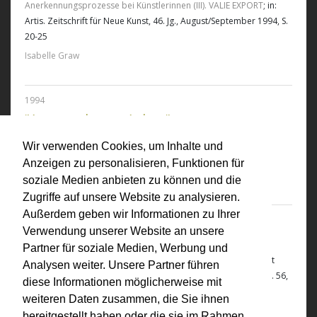
Anerkennungsprozesse bei Künstlerinnen (III). VALIE EXPORT
; in:
Artis. Zeitschrift für Neue Kunst, 46. Jg., August/September 1994, S.
20-25
Isabelle Graw
1994
"Aus gegebenen Anlass"
Aus gegebenen Anlass;
in: Fotomappe VALIE EXPORT, Subj.:
Wir verwenden Cookies, um Inhalte und
Earthquake, Edition Galerie Fotohof, Salzburg, 1994
Anzeigen zu personalisieren, Funktionen für
Isabelle Graw
soziale Medien anbieten zu können und die
Zugriffe auf unsere Website zu analysieren.
Außerdem geben wir Informationen zu Ihrer
1994
Verwendung unserer Website an unsere
"VALIE EXPORT"
Partner für soziale Medien, Werbung und
VALIE EXPORT
; in: European Photography. The International Art
Analysen weiter. Unsere Partner führen
Magazine for Contemporary Photography and New Media, Nr. 56,
diese Informationen möglicherweise mit
Vol. 15, Deutschland
weiteren Daten zusammen, die Sie ihnen
Hubertus von Amelunxen
bereitgestellt haben oder die sie im Rahmen