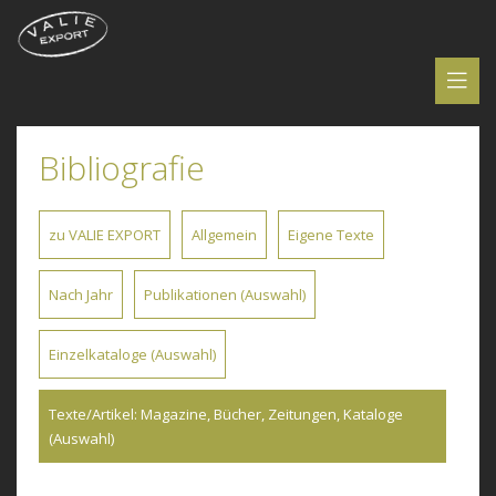
Bibliografie
zu VALIE EXPORT
Allgemein
Eigene Texte
Nach Jahr
Publikationen (Auswahl)
Einzelkataloge (Auswahl)
Texte/Artikel: Magazine, Bücher, Zeitungen, Kataloge
(Auswahl)