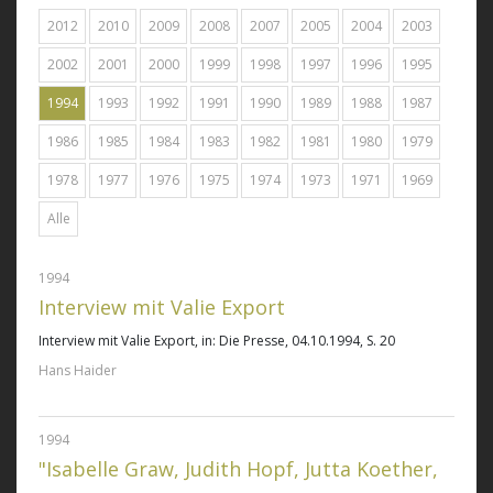
2012
2010
2009
2008
2007
2005
2004
2003
2002
2001
2000
1999
1998
1997
1996
1995
1994
1993
1992
1991
1990
1989
1988
1987
1986
1985
1984
1983
1982
1981
1980
1979
1978
1977
1976
1975
1974
1973
1971
1969
Alle
1994
Interview mit Valie Export
Interview mit Valie Export
, in: Die Presse, 04.10.1994, S. 20
Hans Haider
1994
"Isabelle Graw, Judith Hopf, Jutta Koether,