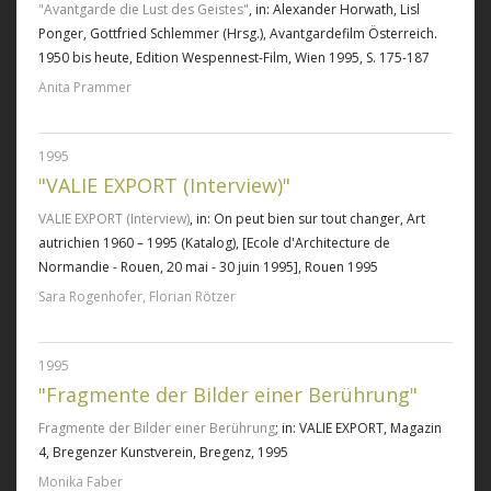
"Avantgarde die Lust des Geistes"
, in: Alexander Horwath, Lisl
Ponger, Gottfried Schlemmer (Hrsg.), Avantgardefilm Österreich.
1950 bis heute, Edition Wespennest-Film, Wien 1995, S. 175-187
Anita Prammer
1995
"VALIE EXPORT (Interview)"
VALIE EXPORT (Interview)
, in: On peut bien sur tout changer, Art
autrichien 1960 – 1995 (Katalog), [Ecole d'Architecture de
Normandie - Rouen, 20 mai - 30 juin 1995], Rouen 1995
Sara Rogenhofer, Florian Rötzer
1995
"Fragmente der Bilder einer Berührung"
Fragmente der Bilder einer Berührung
; in: VALIE EXPORT, Magazin
4, Bregenzer Kunstverein, Bregenz, 1995
Monika Faber