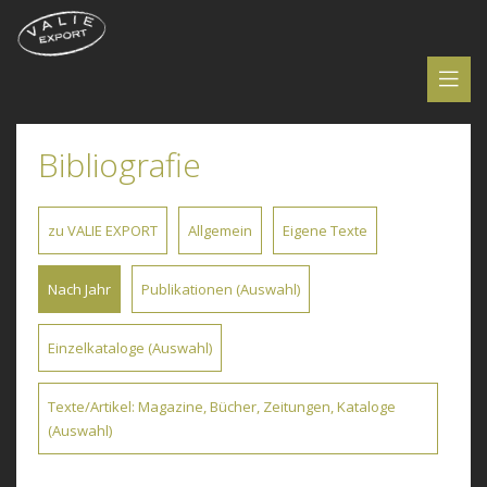
Bibliografie
zu VALIE EXPORT
Allgemein
Eigene Texte
Nach Jahr
Publikationen (Auswahl)
Einzelkataloge (Auswahl)
Texte/Artikel: Magazine, Bücher, Zeitungen, Kataloge
(Auswahl)