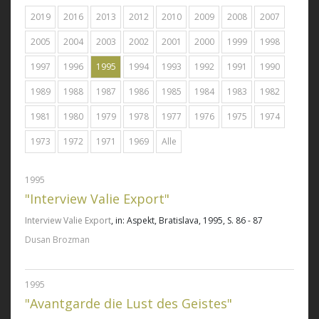
2019
2016
2013
2012
2010
2009
2008
2007
2005
2004
2003
2002
2001
2000
1999
1998
1997
1996
1995
1994
1993
1992
1991
1990
1989
1988
1987
1986
1985
1984
1983
1982
1981
1980
1979
1978
1977
1976
1975
1974
1973
1972
1971
1969
Alle
1995
"Interview Valie Export"
Interview Valie Export
, in: Aspekt, Bratislava, 1995, S. 86 - 87
Dusan Brozman
1995
"Avantgarde die Lust des Geistes"