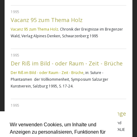
1995
Vacanz 95 zum Thema Holz
Vacanz 95 zum Thema Holz
. Chronik der Ereignisse im Bregenzer
Wald, Verlag Alpines Denken, Schwarzenberg 1995
1995
Der Riß im Bild - oder Raum - Zeit - Brüche
Der Riß im Bild - oder Raum - Zeit - Brüche
, in: Suture -
Phantasmen der Vollkommenheit, Symposium Salzurger
Kunstverein, Salzburg 1995, S. 17-24.
1995
Von der Un- und Veränderlichkeit der Dinge
Von der Un- und Veränderlichkeit der Dinge
, in: Von der Un- und
Wir verwenden Cookies, um Inhalte und
Veränderlichkeit der Dinge. Eine Ausstellung der Klasse Prof. VALIE
Anzeigen zu personalisieren, Funktionen für
EXPORT an der HfbK, Dresden, Berlin 1995, S. 7-9.