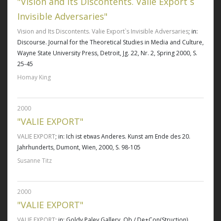
"Vision and Its Discontents. Valie Export`s
Invisible Adversaries"
Vision and Its Discontents. Valie Export`s Invisible Adversaries
; in:
Discourse. Journal for the Theoretical Studies in Media and Culture,
Wayne State University Press, Detroit, Jg. 22, Nr. 2, Spring 2000, S.
25-45
Homay King
2000
"VALIE EXPORT"
VALIE EXPORT
; in: Ich ist etwas Anderes. Kunst am Ende des 20.
Jahrhunderts, Dumont, Wien, 2000, S. 98-105
Susanne Titz
2000
"VALIE EXPORT"
VALIE EXPORT
; in: Goldy Paley Gallery, Ob / De+Con(Struction),