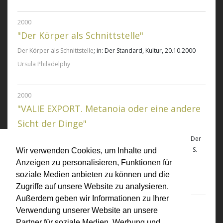
2000
"Der Körper als Schnittstelle"
Der Körper als Schnittstelle
; in: Der Standard, Kultur, 20.10.2000
Ursula Philadelphy
2000
"VALIE EXPORT. Metanoia oder eine andere
Sicht der Dinge"
VALIE EXPORT. Metanoia oder eine andere Sicht der Dinge
; in: Der
Kunstverein Bremen (Hg.), punkt.Kunst im Norden, Nr. 4, 2000, S.
Wir verwenden Cookies, um Inhalte und
32-33
Anzeigen zu personalisieren, Funktionen für
Meiken Behm
soziale Medien anbieten zu können und die
Zugriffe auf unsere Website zu analysieren.
Außerdem geben wir Informationen zu Ihrer
2000
Verwendung unserer Website an unsere
"Wundenfrau"
Partner für soziale Medien, Werbung und