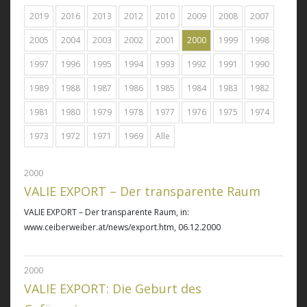
2019
2016
2013
2012
2010
2009
2008
2007
2005
2004
2003
2002
2001
2000
1999
1998
1997
1996
1995
1994
1993
1992
1991
1990
1989
1988
1987
1986
1985
1984
1983
1982
1981
1980
1979
1978
1977
1976
1975
1974
1973
1972
1971
1969
Alle
2000
VALIE EXPORT – Der transparente Raum
VALIE EXPORT – Der transparente Raum
, in:
www.ceiberweiber.at/news/export.htm, 06.12.2000
2000
VALIE EXPORT: Die Geburt des