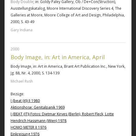
Body Double
; in: Goldy Paley Gallery, Ob / De+Con(Struction),
Ausstellungskatalog, Moore International Discovery Series 4, The
Galleries at Moore, Moore College of Art and Design, Philadelphia,
2000, S. 43-49
Gary Indiana
2000
Body Image, in: Art in America, April
Body Image
, in: Art in America, Brant Art Publication Inc., New York,
Jg. 88, Nr. 4, 2000, S. 134-139
Michael Rush
Bezüge:
I (beat (it)) II 1980
Aktionshose: Genitalpanik 1969
I (BEAT (IT)) Fotos: Dietmar Kirves (Berlin), Robert Fleck, Lotte
Hendrich Hassmann (Wien) 1978
HOMO METER II 1976
Einkreisung 1976