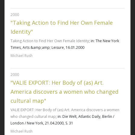
2000
"Taking Action to Find Her Own Female
Identity"
Taking Action to Find Her Own Female Identity
; in: The New York
Times, Arts &amp;amp; Leisure, 16.01.2000
Michael Rush
2000
"VALIE EXPORT: Her Body of (as) Art.
America discovers a women who changed
cultural map"
VALIE EXPORT: Her Body of (as) Art. America discovers a women
who changed cultural map
; in: Die Welt, Atlantic Daily, Berlin /
London / New York, 21.04.2000, S. 31
Michael Rush