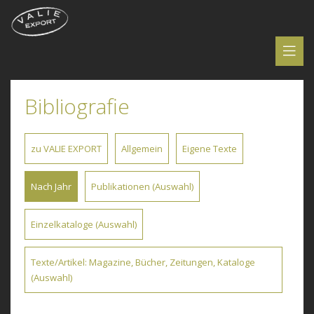
Bibliografie
zu VALIE EXPORT
Allgemein
Eigene Texte
Nach Jahr
Publikationen (Auswahl)
Einzelkataloge (Auswahl)
Texte/Artikel: Magazine, Bücher, Zeitungen, Kataloge
(Auswahl)