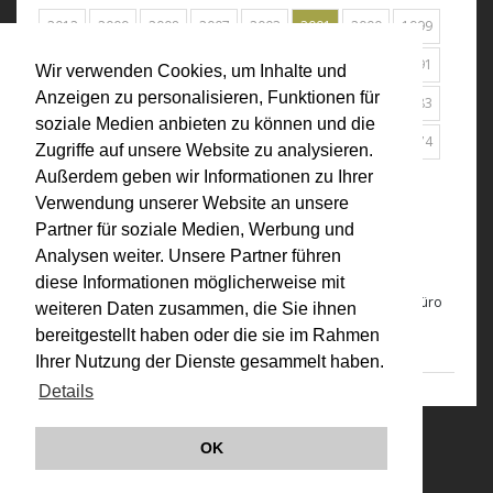
2012
2009
2008
2007
2003
2001
2000
1999
1998
1997
1996
1995
1994
1993
1992
1991
Wir verwenden Cookies, um Inhalte und
Anzeigen zu personalisieren, Funktionen für
1990
1989
1988
1987
1986
1985
1984
1983
soziale Medien anbieten zu können und die
1981
1980
1979
1978
1977
1976
1975
1974
Zugriffe auf unsere Website zu analysieren.
Außerdem geben wir Informationen zu Ihrer
1973
1972
1969
Alle
Verwendung unserer Website an unsere
Partner für soziale Medien, Werbung und
2001
Analysen weiter. Unsere Partner führen
Der Transparente Raum
diese Informationen möglicherweise mit
Der Transparente Raum
, in: Der Transparente Raum, Frauenbüro
weiteren Daten zusammen, die Sie ihnen
Magistrat der Stadt Wien, 2001, S. 137 - 141
bereitgestellt haben oder die sie im Rahmen
Ihrer Nutzung der Dienste gesammelt haben.
Details
© VALIE EXPORT 2026
Impressum |
OK
Datenschutz
Links