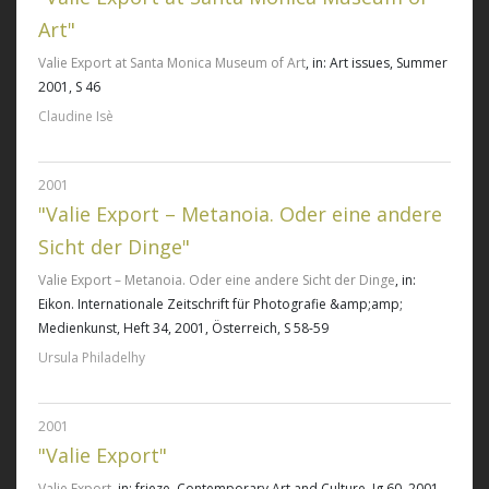
Art"
Valie Export at Santa Monica Museum of Art
, in: Art issues, Summer
2001, S 46
Claudine Isè
2001
"Valie Export – Metanoia. Oder eine andere
Sicht der Dinge"
Valie Export – Metanoia. Oder eine andere Sicht der Dinge
, in:
Eikon. Internationale Zeitschrift für Photografie &amp;amp;
Medienkunst, Heft 34, 2001, Österreich, S 58-59
Ursula Philadelhy
2001
"Valie Export"
Valie Export
, in: frieze. Contemporary Art and Culture, Jg.60, 2001,