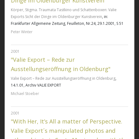
Dinge im Oldenburger Kunstverein"
Körper, Stigma. Traumata Tastkino und Schattenboxen: Valie
Exports Sicht der Dinge im Oldenburger Kunstverein
, in:
Frankfurter Allgemeine Zeitung, Feuilleton, Nr.24, 29.1.2001, S 51
Peter Winter
2001
"Valie Export – Rede zur
Ausstellungseröffnung in Oldenburg"
Valie Export – Rede zur Ausstellungseröffnung in Oldenburg
,
14.1.01, Archiv VALIE EXPORT
Michael Stoeber
2001
"With Her, It’s All a matter of Perspective.
Valie Export´s manipulated photos and