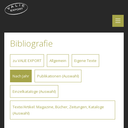
Bibliografie
zu VALIE EXPORT
Allgemein
Eigene Texte
Nach Jahr
Publikationen (Auswahl)
Einzelkataloge (Auswahl)
Texte/Artikel: Magazine, Bücher, Zeitungen, Kataloge
(Auswahl)