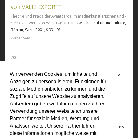
von VALIE EXPORT"
Theorie und Praxis der Avantgarde im medienkünstlerischen und -
reflexiven Werk von VALIE EXPORT
; in: Zwischen Kultur und Culture,
Böhlau, Wien, 2001, S 99-107
Walter Seidl
2001
"Valie Export. Ob/De+Con(Struction)"
Wir verwenden Cookies, um Inhalte und
Valie Export. Ob/De+Con(Struction)
; Goldie Paley Gallery, Santa
Anzeigen zu personalisieren, Funktionen für
Monica 2001
soziale Medien anbieten zu können und die
Elsa Longhauser (Hrsg.)
Zugriffe auf unsere Website zu analysieren.
Außerdem geben wir Informationen zu Ihrer
2001
Verwendung unserer Website an unsere
Der Transparente Raum
Partner für soziale Medien, Werbung und
Analysen weiter. Unsere Partner führen
Der Transparente Raum
, in: Der Transparente Raum, Frauenbüro
diese Informationen möglicherweise mit
Magistrat der Stadt Wien, 2001, S. 137 - 141