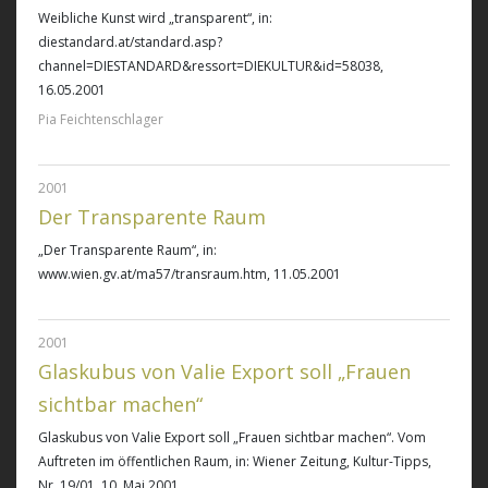
Weibliche Kunst wird „transparent“
, in:
diestandard.at/standard.asp?
channel=DIESTANDARD&ressort=DIEKULTUR&id=58038,
16.05.2001
Pia Feichtenschlager
2001
Der Transparente Raum
„Der Transparente Raum“
, in:
www.wien.gv.at/ma57/transraum.htm, 11.05.2001
2001
Glaskubus von Valie Export soll „Frauen
sichtbar machen“
Glaskubus von Valie Export soll „Frauen sichtbar machen“
. Vom
Auftreten im öffentlichen Raum, in: Wiener Zeitung, Kultur-Tipps,
Nr. 19/01, 10. Mai 2001