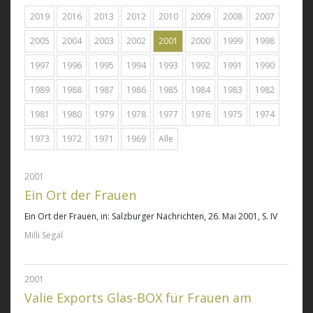
2019
2016
2013
2012
2010
2009
2008
2007
2005
2004
2003
2002
2001
2000
1999
1998
1997
1996
1995
1994
1993
1992
1991
1990
1989
1988
1987
1986
1985
1984
1983
1982
1981
1980
1979
1978
1977
1976
1975
1974
1973
1972
1971
1969
Alle
2001
Ein Ort der Frauen
Ein Ort der Frauen
, in: Salzburger Nachrichten, 26. Mai 2001, S. IV
Milli Segal
2001
Valie Exports Glas-BOX für Frauen am