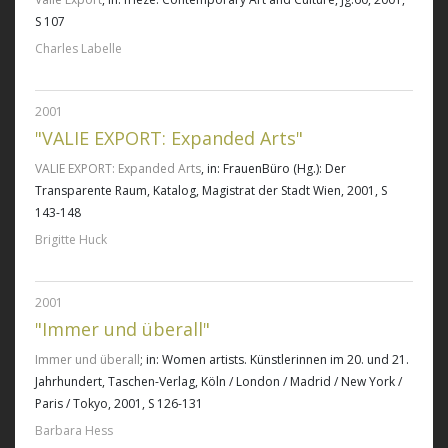
S 107
Charles Labelle
2001
"VALIE EXPORT: Expanded Arts"
VALIE EXPORT: Expanded Arts
, in: FrauenBüro (Hg.): Der
Transparente Raum, Katalog, Magistrat der Stadt Wien, 2001, S
143-148
Brigitte Huck
2001
"Immer und überall"
Immer und überall
; in: Women artists. Künstlerinnen im 20. und 21.
Jahrhundert, Taschen-Verlag, Köln / London / Madrid / New York /
Paris / Tokyo, 2001, S 126-131
Barbara Hess