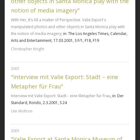
other objects in Santa Monica play with the
notion of media imagery"
With Her, It’s All a matter of Perspective. Valie Export´s
manipulated photos and other objects in Santa Monica play with
the notion of media imagery
; in: The Los Angeles Times, Calendar,
Arts and Entertainment, 17.03.2001, S F/1, F18, F19
Christopher Knight
2001
"Interview mit Valie Export: Stadt – eine
Metapher für Frau"
Interview mit Valie Export: Stadt – eine Metapher für Frau
, in: Der
Standard, Rondo, 2.3.2001, S 24
Ute Woltron
2001
"Valie Export at Santa Monica Museum of