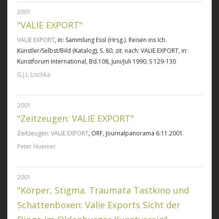
2001
"VALIE EXPORT"
VALIE EXPORT
, in: Sammlung Essl (Hrsg.). Reisen ins Ich.
Künstler/Selbst/Bild (Katalog), S. 80, zit. nach: VALIE EXPORT, in:
Kunstforum International, Bd.108, Juni/Juli 1990, S 129-130
G.J.L Lischka
2001
"Zeitzeugen: VALIE EXPORT"
Zeitzeugen: VALIE EXPORT
, ORF, Journalpanorama 6.11.2001
Peter Huemer
2001
"Körper, Stigma. Traumata Tastkino und
Schattenboxen: Valie Exports Sicht der