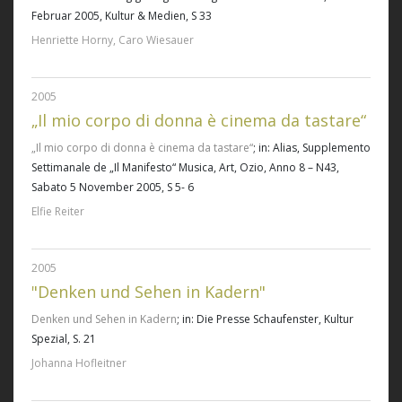
Februar 2005, Kultur & Medien, S 33
Henriette Horny, Caro Wiesauer
2005
„Il mio corpo di donna è cinema da tastare“
„Il mio corpo di donna è cinema da tastare“
; in: Alias, Supplemento
Settimanale de „Il Manifesto“ Musica, Art, Ozio, Anno 8 – N43,
Sabato 5 November 2005, S 5- 6
Elfie Reiter
2005
"Denken und Sehen in Kadern"
Denken und Sehen in Kadern
; in: Die Presse Schaufenster, Kultur
Spezial, S. 21
Johanna Hofleitner