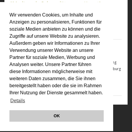
"Medien als Schauplätze von Kunst"
Medien als Schauplätze von Kunst
; in: morgen Kultur.
Wir verwenden Cookies, um Inhalte und
Niederösterreich . Europa 1/05, S 20-25
Anzeigen zu personalisieren, Funktionen für
Reinhard Braun
soziale Medien anbieten zu können und die
Zugriffe auf unsere Website zu analysieren.
Außerdem geben wir Informationen zu Ihrer
2005
Verwendung unserer Website an unsere
VALIE EXPORT - eine Werkschau
Partner für soziale Medien, Werbung und
VALIE EXPORT - eine Werkschau
, Ausstellungskatalog, Sammlung
Analysen weiter. Unsere Partner führen
Essl - Kunst der Gegenwart, Edition Sammlung Essl, Klosterneuburg
diese Informationen möglicherweise mit
2005
weiteren Daten zusammen, die Sie ihnen
Sammlung Essl, Klosterneuburg
bereitgestellt haben oder die sie im Rahmen
Ihrer Nutzung der Dienste gesammelt haben.
Details
© VALIE EXPORT 2026
Impressum |
OK
Datenschutz
Links