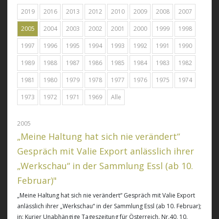
2019
2016
2013
2012
2010
2009
2008
2007
2005
2004
2003
2002
2001
2000
1999
1998
1997
1996
1995
1994
1993
1992
1991
1990
1989
1988
1987
1986
1985
1984
1983
1982
1981
1980
1979
1978
1977
1976
1975
1974
1973
1972
1971
1969
Alle
2005
„Meine Haltung hat sich nie verändert“
Gespräch mit Valie Export anlässlich ihrer
„Werkschau“ in der Sammlung Essl (ab 10.
Februar)"
„Meine Haltung hat sich nie verändert“ Gespräch mit Valie Export
anlässlich ihrer „Werkschau“ in der Sammlung Essl (ab 10. Februar)
;
in: Kurier Unabhängige Tageszeitung für Österreich. Nr.40, 10.