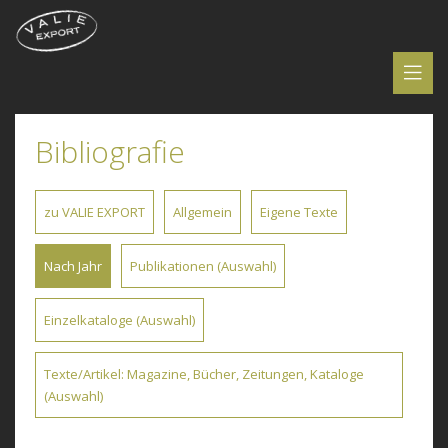
Bibliografie
zu VALIE EXPORT
Allgemein
Eigene Texte
Nach Jahr
Publikationen (Auswahl)
Einzelkataloge (Auswahl)
Texte/Artikel: Magazine, Bücher, Zeitungen, Kataloge
(Auswahl)