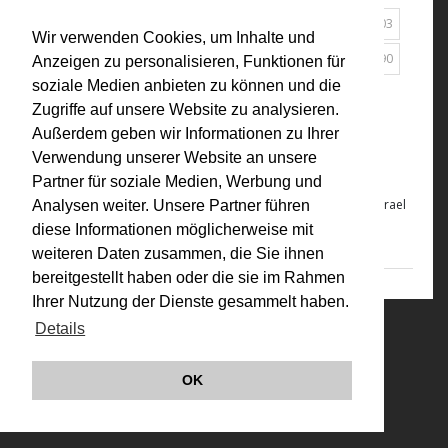
2019
2012
2010
2009
2007
2005
2004
2003
Wir verwenden Cookies, um Inhalte und
2001
2000
1998
1997
1994
1992
1991
1990
Anzeigen zu personalisieren, Funktionen für
soziale Medien anbieten zu können und die
1980
1976
1975
Alle
Zugriffe auf unsere Website zu analysieren.
Außerdem geben wir Informationen zu Ihrer
2009
Verwendung unserer Website an unsere
VALIE EXPORT: Jerusalem Premiere
Partner für soziale Medien, Werbung und
VALIE EXPORT: Jerusalem Premiere
, Kat. zur Ausstellung, The Israel
Analysen weiter. Unsere Partner führen
Museum, Jerusalem, 2009
diese Informationen möglicherweise mit
weiteren Daten zusammen, die Sie ihnen
bereitgestellt haben oder die sie im Rahmen
Ihrer Nutzung der Dienste gesammelt haben.
Details
© VALIE EXPORT 2026
Impressum |
Datenschutz
Links
OK