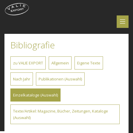
Bibliografie
zu VALIE EXPORT
Allgemein
Eigene Texte
Nach Jahr
Publikationen (Auswahl)
Einzelkataloge (Auswahl)
Texte/Artikel: Magazine, Bücher, Zeitungen, Kataloge
(Auswahl)