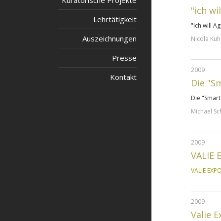
Kuratorische Projekte
"ich w
Lehrtätigkeit
"
Ich will 
Auszeichnungen
Nicola Kuh
Presse
2009
Kontakt
Die "S
Die "Smart
Michael Sc
2009
VALIE 
VALIE EXPO
2009
Valie E