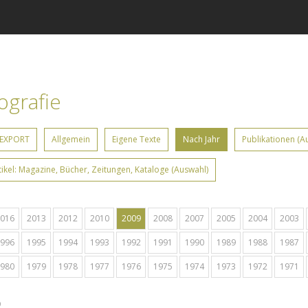
iografie
 EXPORT
Allgemein
Eigene Texte
Nach Jahr
Publikationen (A
tikel: Magazine, Bücher, Zeitungen, Kataloge (Auswahl)
016
2013
2012
2010
2009
2008
2007
2005
2004
2003
996
1995
1994
1993
1992
1991
1990
1989
1988
1987
980
1979
1978
1977
1976
1975
1974
1973
1972
1971
9