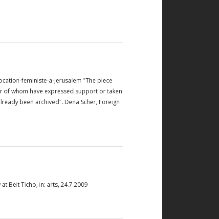
ocation-feministe-a-jerusalem "The piece
ber of whom have expressed support or taken
 already been archived". Dena Scher, Foreign
 at Beit Ticho
, in: arts, 24.7.2009