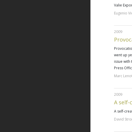
Valie Expo
Eugenio Vi
2009
Provoc
Provocatio
went up ye
issue with
Press Offi
Marc Leno
2009
A self-
A self-cre
David Str