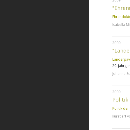
2009
"Ehren
Ehrendokto
Isabella M
2009
"Lände
Länderpavi
29. Jahrga
Johanna S
2009
Politi
Politik de
kuratiert