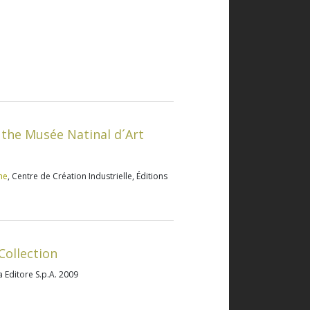
 the Musée Natinal d´Art
ne
, Centre de Création Industrielle, Éditions
Collection
a Editore S.p.A. 2009