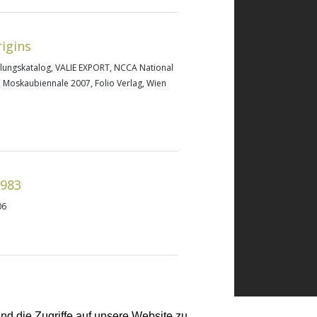
igins
llungskatalog, VALIE EXPORT, NCCA National
 Moskaubiennale 2007, Folio Verlag, Wien
1983
06
nd die Zugriffe auf unsere Website zu