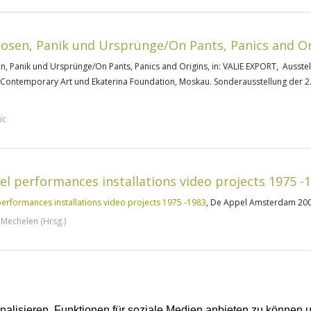
osen, Panik und Ursprünge/On Pants, Panics and Or
, Panik und Ursprünge/On Pants, Panics and Origins, in: VALIE EXPORT, Ausste
 Contemporary Art und Ekaterina Foundation, Moskau. Sonderausstellung der 2.
ic
el performances installations video projects 1975 -
erformances installations video projects 1975 -1983
, De Appel Amsterdam 20
Mechelen (Hrsg.)
lisieren, Funktionen für soziale Medien anbieten zu können u