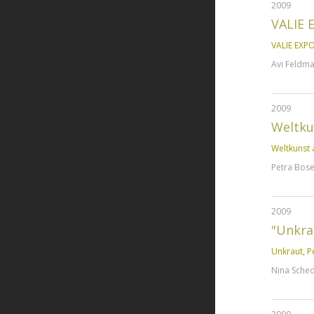
2009
VALIE 
VALIE EXPO
Avi Feldm
2009
Weltku
Weltkunst 
Petra Boset
2009
"Unkra
Unkraut, P
Nina Sche