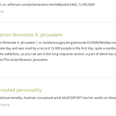
rt
, in: artforum.com/picks/section=world#picks23442, 13.09.2009
ola
ation féministe Á Jérusalem
n féministe Á Jérusalem ?
, in: lunettesrouges.blog.lemonde.fr/2009/08/04/prov
sterday and was read by a record 15,000 people in the first day, quite a num
 the exhibition, as you can see in the long response section, a part of which has
cer/The Israel Museum, Jerusalem
t
created personality
ated personality. Austrian conceptual artist VALIE EXPORT has her works on show
omberg