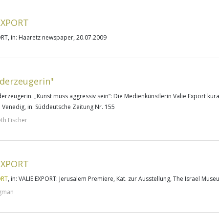
EXPORT
ORT,
in: Haaretz newspaper, 20.07.2009
lderzeugerin"
derzeugerin. „Kunst muss aggressiv sein“: Die Medienkünstlerin Valie Export kura
n Venedig
, in: Süddeutsche Zeitung Nr. 155
eth Fischer
EXPORT
ORT
, in: VALIE EXPORT: Jerusalem Premiere, Kat. zur Ausstellung, The Israel Muse
igman