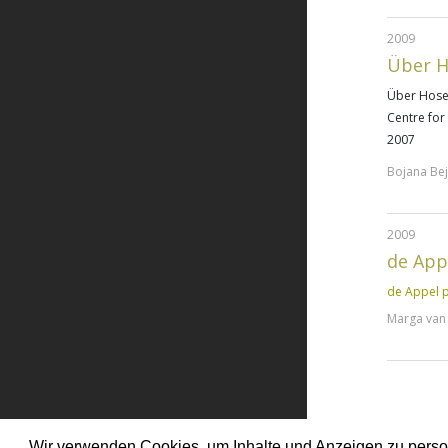
2009
Über H
Über Hosen
Centre for
2007
Bojana Bej
2009
de App
de Appel p
Marga van 
Wir verwenden Cookies, um Inhalte und Anzeigen zu persona