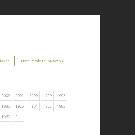
uswahl)
Einzelkataloge (Auswahl)
2002
2001
2000
1999
1998
1986
1985
1984
1983
1982
1969
Alle