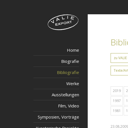
Bibl
Home
zu VALIE
Biografie
Texte/Ar
Bibliografie
Werke
2019
2
Ausstellungen
1997
1
Film, Video
1981
1
Symposien, Vorträge
23.08.200