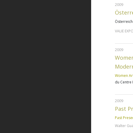
2009
Österr
Österreich
VALIE EXP
2009
Women 
Modern
Women Arti
du Centre
2009
Past P
Past Prese
Walter Gua