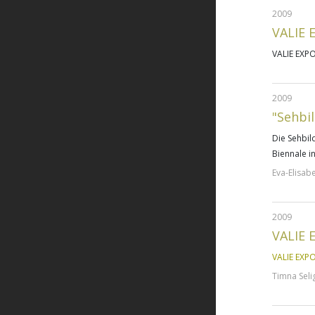
2009
VALIE 
VALIE EXP
2009
"Sehbi
Die Sehbil
Biennale i
Eva-Elisab
2009
VALIE 
VALIE EXP
Timna Sel