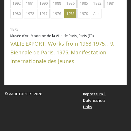
1992
1991
1990
1988
1986
1985
1982
1981
1980
1978
1977
1976
1975
1970
Alle
1975
Musée d’Art Moderne de la Ville de Paris, Paris (FR)
VALIE EXPORT. Works from 1968-1975. , 9.
Biennale de Paris, 1975. Manifestation
Internationale des Jeunes
© VALIE EXPORT 2026
Impressum |
Datenschutz
Links