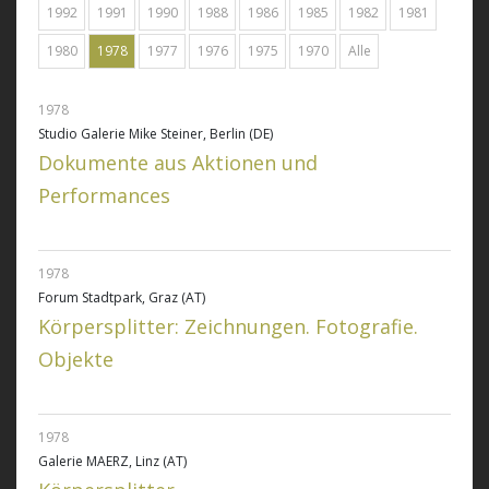
1992
1991
1990
1988
1986
1985
1982
1981
1980
1978
1977
1976
1975
1970
Alle
1978
Studio Galerie Mike Steiner, Berlin (DE)
Dokumente aus Aktionen und
Performances
1978
Forum Stadtpark, Graz (AT)
Körpersplitter: Zeichnungen. Fotografie.
Objekte
1978
Galerie MAERZ, Linz (AT)