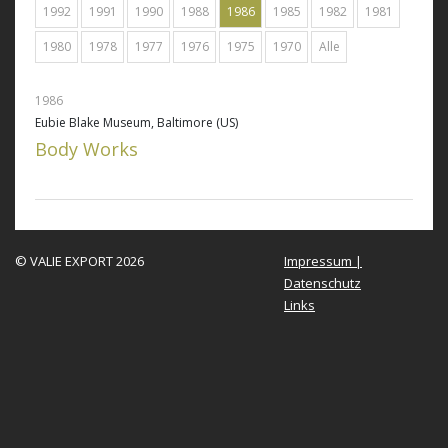
1992
1991
1990
1988
1986
1985
1982
1981
1980
1978
1977
1976
1975
1970
Alle
1986
Eubie Blake Museum, Baltimore (US)
Body Works
© VALIE EXPORT 2026
Impressum |
Datenschutz
Links