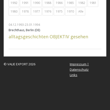
1992
1991
1990
1988
1986
1985
1982
1981
1980
1978
1977
1976
1975
1970
Alle
04.12.1993-23.01.1994
Brechthaus, Berlin (DE)
alltagsgeschichten OBJEKTIV gesehen
© VALIE EXPORT 2026
Impressum |
Datenschutz
Links