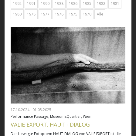
1992
1991
1990
1988
1986
1985
1982
1981
1980
1978
1977
1976
1975
1970
Alle
17.10.2024 - 01.05.2025
Performance Passage, MuseumsQuartier, Wien
VALIE EXPORT. HAUT - DIALOG
Das bewegte Fotopoem HAUT-DIALOG von VALIE EXPORT ist die