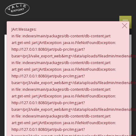
×
JArt Messages:
in file: indexes/main/packages/db-content/db-content.jart
art:get-xml: jart.JArtException: java.io.FileNotFoundException:
zurück
http://127.0.0.1:8080/jart/pub-prc/img.jart?
base=/prj3/valie_export_web&img=/data/uploads/fileadmin/medienabl
Kubus EXPORT Der Transparente Raum
1999
in file: indexes/main/packages/db-content/db-content.jart
art:get-xml: jart.JArtException: java.io.FileNotFoundException:
Glas - Skulptur, Installation - permante
http://127.0.0.1:8080/jart/pub-prc/img.jart?
Installation
base=/prj3/valie_export_web&img=/data/uploads/fileadmin/medienab
in file: indexes/main/packages/db-content/db-content.jart
art:get-xml: jart.JArtException: java.io.FileNotFoundException:
http://127.0.0.1:8080/jart/pub-prc/img.jart?
base=/prj3/valie_export_web&img=/data/uploads/fileadmin/medienabl
in file: indexes/main/packages/db-content/db-content.jart
art:get-xml: jart.JArtException: java.io.FileNotFoundException:
http://127.0.0.1:8080/jart/pub-prc/img.jart?
© photo: Rupert Steiner