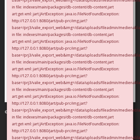
base=/prj3/valie_export_web&img=/data/uploads/fileadmin/medienab
in file: indexes/main/packages/db-content/db-content.jart
art:get-xml: jart.JArtException: java.io.FileNotFoundException:
http://127.0.0.1:8080/jart/pub-prc/img.jart?
base=/prj3/valie_export_web&img=/data/uploads/fileadmin/medienabl
© photo: Rupert Steiner
in file: indexes/main/packages/db-content/db-content.jart
Kategorien:
art:get-xml: jart.JArtException: java.io.FileNotFoundException:
http://127.0.0.1:8080/jart/pub-prc/img.jart?
1990-1999 (Auswahl)
,
1999
,
Installation
,
permanente Installation
,
base=/prj3/valie_export_web&img=/data/uploads/fileadmin/medienabl
Werke
in file: indexes/main/packages/db-content/db-content.jart
art:get-xml: jart.JArtException: java.io.FileNotFoundException:
Bezüge:
http://127.0.0.1:8080/jart/pub-prc/img.jart?
base=/prj3/valie_export_web&img=/data/uploads/fileadmin/medienabl
()
in file: indexes/main/packages/db-content/db-content.jart
art:get-xml: jart.JArtException: java.io.FileNotFoundException:
http://127.0.0.1:8080/jart/pub-prc/img.jart?
base=/prj3/valie_export_web&img=/data/uploads/fileadmin/medienabl
© VALIE EXPORT 2026
Impressum |
in file: indexes/main/packages/db-content/db-content.jart
Datenschutz
art:get-xml: jart.JArtException: java.io.FileNotFoundException:
Links
http://127.0.0.1:8080/jart/pub-prc/img.jart?
base=/prj3/valie_export_web&img=/data/uploads/fileadmin/medienabl