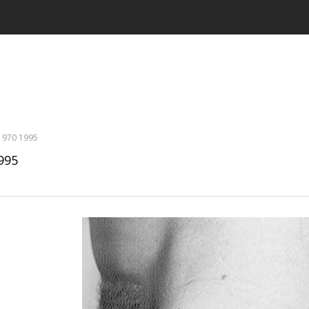
1970 1995
995