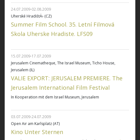
24.07.2009-02.08.2009
Uherské HradištÄ› (CZ)
Summer Film School. 35. Letní Filmová
Skola Uherske Hradiste. LFS09
15.07.2009-17.07.2009
Jerusalem Cinematheque, The Israel Museum, Ticho House,
Jerusalem (IL)
VALIE EXPORT: JERUSALEM PREMIERE. The
Jerusalem International Film Festival
In Kooperation mit dem Israel Museum, Jerusalem
03.07.2009-24.07.2009
Open Air am Karlsplatz (AT)
Kino Unter Sternen