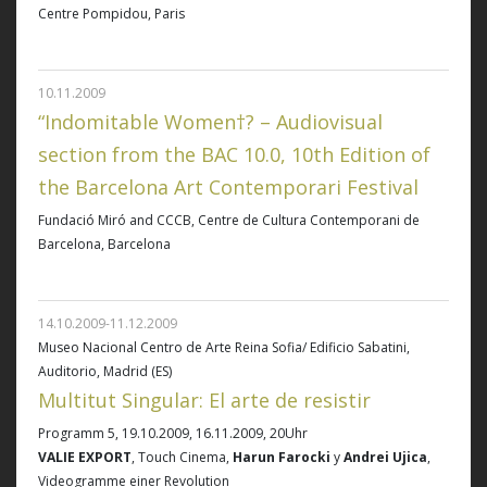
Centre Pompidou, Paris
10.11.2009
“Indomitable Women†? – Audiovisual
section from the BAC 10.0, 10th Edition of
the Barcelona Art Contemporari Festival
Fundació Miró and CCCB, Centre de Cultura Contemporani de
Barcelona, Barcelona
14.10.2009-11.12.2009
Museo Nacional Centro de Arte Reina Sofia/ Edificio Sabatini,
Auditorio, Madrid (ES)
Multitut Singular: El arte de resistir
Programm 5, 19.10.2009, 16.11.2009, 20Uhr
VALIE EXPORT
, Touch Cinema,
Harun Farocki
y
Andrei Ujica
,
Videogramme einer Revolution