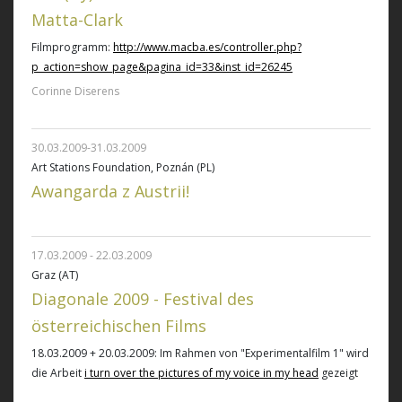
Matta-Clark
Filmprogramm:
http://www.macba.es/controller.php?
p_action=show_page&pagina_id=33&inst_id=26245
Corinne Diserens
30.03.2009-31.03.2009
Art Stations Foundation, Poznán (PL)
Awangarda z Austrii!
17.03.2009 - 22.03.2009
Graz (AT)
Diagonale 2009 - Festival des
österreichischen Films
18.03.2009 + 20.03.2009: Im Rahmen von "Experimentalfilm 1" wird
die Arbeit
i turn over the pictures of my voice in my head
gezeigt