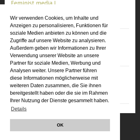
Feminist media I
Worm, Rotterdam
Wir verwenden Cookies, um Inhalte und
Anzeigen zu personalisieren, Funktionen für
soziale Medien anbieten zu können und die
14.01.2009
Zugriffe auf unsere Website zu analysieren.
Filmmuseum Amsterdam, Amsterdam (NL)
Außerdem geben wir Informationen zu Ihrer
VALIE EXPORT. Invisible Adversaries
Verwendung unserer Website an unsere
Partner für soziale Medien, Werbung und
Analysen weiter. Unsere Partner führen
13.01.2009
diese Informationen möglicherweise mit
Filmmuseum Amsterdam, Amsterdam (NL)
weiteren Daten zusammen, die Sie ihnen
E*CINEMA. VALIE EXPORT en Maya Deren
bereitgestellt haben oder die sie im Rahmen
Ihrer Nutzung der Dienste gesammelt haben.
Details
© VALIE EXPORT 2026
Impressum |
OK
Datenschutz
Links