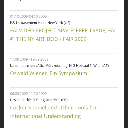
01.10.2009-04.10.2009
P.S.1's basement vault, New York (US)
EAI VIDEO PROJECT SPACE: FREE TRADE, EAI
@ THE NY ART BOOK FAIR 2009
17.09.2009 - 19.09.2009
kunsthaus muerz/clix, Mürzzuschlag; NIG Hörsaal 1, Wien (AT)
Oswald Wiener. Ein Symposium
06.09.2009-11.10.2009
Ursula Blickle Stiftung, Kraichtal (DE)
Cocker Spaniel and Other Tools for
International Understanding