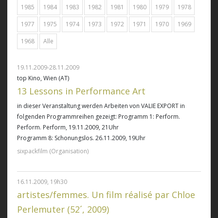
1985
1984
1983
1982
1981
1980
1979
1978
1977
1975
1974
1973
1972
1971
1970
1969
1968
Alle
19.11.2009-28.11.2009
top Kino, Wien (AT)
13 Lessons in Performance Art
in dieser Veranstaltung werden Arbeiten von VALIE EXPORT in
folgenden Programmreihen gezeigt: Programm 1: Perform.
Perform. Perform, 19.11.2009, 21Uhr
Programm 8: Schonungslos. 26.11.2009, 19Uhr
sixpackfilm (Organisation)
16.11.2009, 19h30
artistes/femmes. Un film réalisé par Chloe
Perlemuter (52´, 2009)