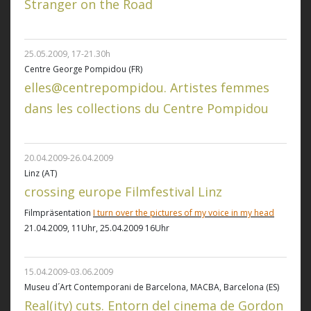
Stranger on the Road
25.05.2009, 17-21.30h
Centre George Pompidou (FR)
elles@centrepompidou. Artistes femmes
dans les collections du Centre Pompidou
20.04.2009-26.04.2009
Linz (AT)
crossing europe Filmfestival Linz
Filmpräsentation
I turn over the pictures of my voice in my head
21.04.2009, 11Uhr, 25.04.2009 16Uhr
15.04.2009-03.06.2009
Museu d´Art Contemporani de Barcelona, MACBA, Barcelona (ES)
Real(ity) cuts. Entorn del cinema de Gordon