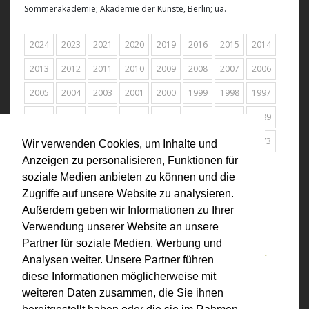
Sommerakademie; Akademie der Künste, Berlin; ua.
2024
2023
2021
2020
2019
2016
2015
2014
2013
2012
2011
2010
2009
2008
2007
2006
2005
2004
2003
2001
2000
1999
1998
1997
1996
1995
1994
1993
1992
1991
1990
1989
1988
1987
1984
1978
1977
1976
1975
1973
Wir verwenden Cookies, um Inhalte und
Anzeigen zu personalisieren, Funktionen für
Alle
soziale Medien anbieten zu können und die
Zugriffe auf unsere Website zu analysieren.
06.04.1984
Außerdem geben wir Informationen zu Ihrer
Frauencafe, Wien (AT)
Verwendung unserer Website an unsere
Im Gespräch: Linda Christanell, VALIE
Partner für soziale Medien, Werbung und
EXPORT, Liesl Ponger, Gisela Scheibmayr
Analysen weiter. Unsere Partner führen
und Claudia Preschl diskutieren zum
diese Informationen möglicherweise mit
weiteren Daten zusammen, die Sie ihnen
Thema österreichischer Frauenfilm