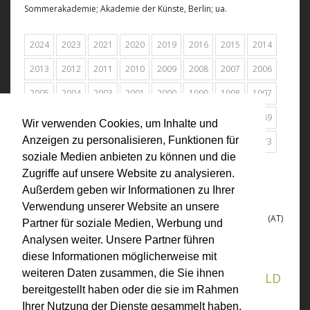
Sommerakademie; Akademie der Künste, Berlin; ua.
2024
2023
2021
2020
2019
2016
2015
2014
2013
2012
2011
2010
2009
2008
2007
2006
2005
2004
2003
2001
2000
1999
1998
1997
1996
1995
1994
1993
1992
1991
1990
1989
Wir verwenden Cookies, um Inhalte und
Anzeigen zu personalisieren, Funktionen für
1988
1987
1984
1978
1977
1976
1975
1973
soziale Medien anbieten zu können und die
Alle
Zugriffe auf unsere Website zu analysieren.
Außerdem geben wir Informationen zu Ihrer
1994
Verwendung unserer Website an unsere
Landesgalerie am Oberösterreichischen Landesmuseum, Linz (AT)
Partner für soziale Medien, Werbung und
Textile Kunst? Dokumentation des
Analysen weiter. Unsere Partner führen
Künstler-Symposiums in Sigharting
diese Informationen möglicherweise mit
weiteren Daten zusammen, die Sie ihnen
anläßlich der Ausstellung OBJEKTTEXTBILD
bereitgestellt haben oder die sie im Rahmen
Ihrer Nutzung der Dienste gesammelt haben.