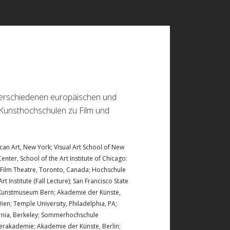
 verschiedenen europäischen und
 Kunsthochschulen zu Film und
an Art, New York; Visual Art School of New
Center, School of the Art Institute of Chicago:
 Film Theatre, Toronto, Canada; Hochschule
 Institute (Fall Lecture); San Francisco State
o; Kunstmuseum Bern; Akademie der Künste,
Wien; Temple University, Philadelphia, PA;
fornia, Berkeley; Sommerhochschule
erakademie; Akademie der Künste, Berlin;