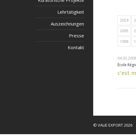
Kuratorische Projekte
Lehrtätigkeit
2024
2
Auszeichnungen
2005
2
Presse
1988
1
Kontakt
04.03.2008
École Régi
c'est 
© VALIE EXPORT 2026