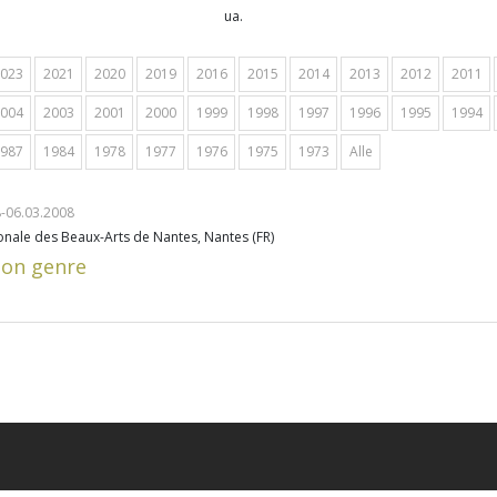
ua.
023
2021
2020
2019
2016
2015
2014
2013
2012
2011
004
2003
2001
2000
1999
1998
1997
1996
1995
1994
987
1984
1978
1977
1976
1975
1973
Alle
-06.03.2008
onale des Beaux-Arts de Nantes, Nantes (FR)
mon genre