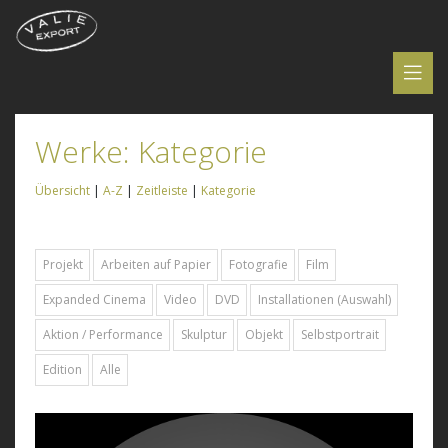
Werke: Kategorie
Übersicht
|
A-Z
|
Zeitleiste
|
Kategorie
Projekt
Arbeiten auf Papier
Fotografie
Film
Expanded Cinema
Video
DVD
Installationen (Auswahl)
Aktion / Performance
Skulptur
Objekt
Selbstportrait
Edition
Alle