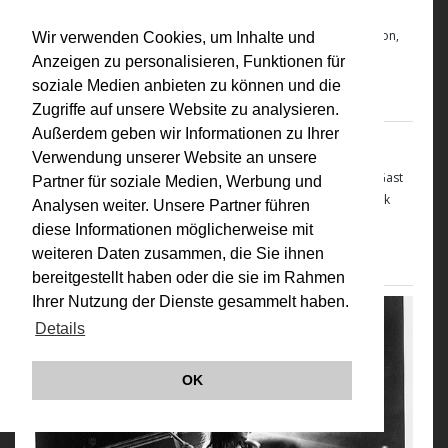
den menschen als symbol- und informationsträger für andere
menschen. auch der mensch ist ein medium der kommunikation,
Wir verwenden Cookies, um Inhalte und
wie das kino.“ (V.E., Archiv)
Anzeigen zu personalisieren, Funktionen für
1970
soziale Medien anbieten zu können und die
Zugriffe auf unsere Website zu analysieren.
Außerdem geben wir Informationen zu Ihrer
Genitalpanik
Verwendung unserer Website an unsere
VALIE EXPORT auf Einladung des undependent film center zu Gast
Partner für soziale Medien, Werbung und
in München - Aufführung der Performance "Genitalpanik"
Frank
Analysen weiter. Unsere Partner führen
Skinner in Unlock Art: Bringing Performance Art to Life - Video
diese Informationen möglicherweise mit
22.04.1969
weiteren Daten zusammen, die Sie ihnen
bereitgestellt haben oder die sie im Rahmen
Ihrer Nutzung der Dienste gesammelt haben.
Details
OK