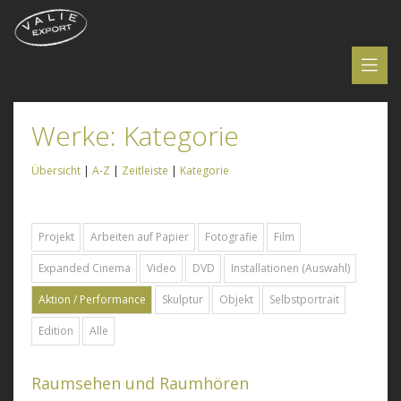
Werke: Kategorie
Übersicht
|
A-Z
|
Zeitleiste
|
Kategorie
Projekt
Arbeiten auf Papier
Fotografie
Film
Expanded Cinema
Video
DVD
Installationen (Auswahl)
Aktion / Performance
Skulptur
Objekt
Selbstportrait
Edition
Alle
Raumsehen und Raumhören