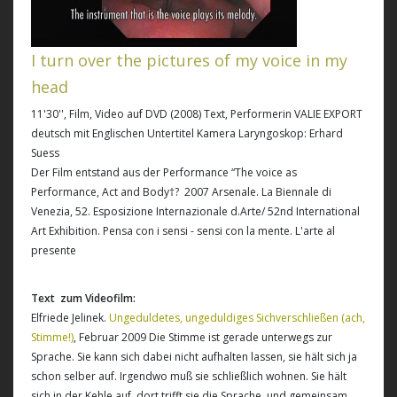
I turn over the pictures of my voice in my
head
11'30'', Film, Video auf DVD (2008) Text, Performerin VALIE EXPORT
deutsch mit Englischen Untertitel Kamera Laryngoskop: Erhard
Suess
Der Film entstand aus der Performance “
The voice as
Performance, Act and Body
†? 2007 Arsenale. La Biennale di
Venezia, 52. Esposizione Internazionale d.Arte/ 52nd International
Art Exhibition. Pensa con i sensi - sensi con la mente. L'arte al
presente
Text zum Videofilm:
Elfriede Jelinek.
Ungeduldetes, ungeduldiges Sichverschließen (ach,
Stimme!)
, Februar 2009 Die Stimme ist gerade unterwegs zur
Sprache. Sie kann sich dabei nicht aufhalten lassen, sie hält sich ja
schon selber auf. Irgendwo muß sie schließlich wohnen. Sie hält
sich in der Kehle auf, dort trifft sie die Sprache, und gemeinsam