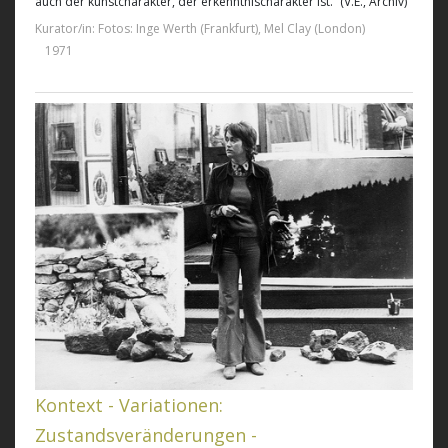
auch der kunstcharakter, der erkenntnischarakter ist.“ (V.E., Archiv)
Kurator/in: Fotos: Inge Werth (Frankfurt), Mel Clay (London)
1971
Kontext - Variationen:
Zustandsveränderungen -