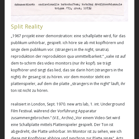
Split Reality
„1967 projekt einer demonstration: eine schallplatte wird, für das
publikum unhörbar, gespielt. ich höre sie ab mit kopfhörern und
singe dem publikum vor. (strangers in the night, sinatra).
reproduktion der reproduktion qua unmittelbarkeit.“ „valie ist auf
dem tv-schirm des video monitors (nur ihr kopf). sie trägt
kopfhörer und singt das lied, das sie darin hört (strangers in the
night). ihr gesang ist zu hören. vor dem monitor steht ein
plattenspieler, auf dem die platte „strangers in the night“ läuft, ihr
ton ist nicht zu hören.
realisiert in London, Sept. 1970. new arts lab, 1. int. Underground
Film Festival. während der Vorführung Apparatur
zusammengebrochen.“ (V.E., Archiv) „Vor einem Video-Set wird
eine Schallplatte mittels Plattenspieler gespielt. Der Ton ist
abgedreht, die Platte unhörbar. Im Monitor ist zu sehen, wie ich
diese mit Kopfhörer abhöre und synchron zur Platte singe". Arts