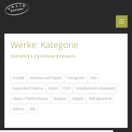
Werke: Kategorie
Übersicht
|
A-Z
|
Zeitleiste
|
Kategorie
Projekt
Arbeiten auf Papier
Fotografie
Film
Expanded Cinema
Video
DVD
Installationen (Auswahl)
Aktion / Performance
Skulptur
Objekt
Selbstportrait
Edition
Alle