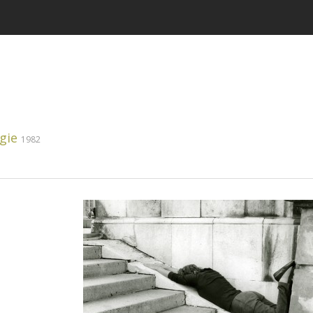
gie
1982